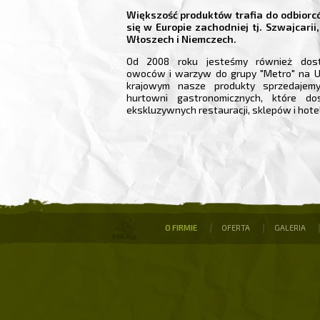
Większość produktów trafia do odbiorc
się w Europie zachodniej tj. Szwajcarii, 
Włoszech i Niemczech.
Od 2008 roku jesteśmy również dos
owoców i warzyw do grupy "Metro" na Uk
krajowym nasze produkty sprzedajem
hurtowni gastronomicznych, które do
ekskluzywnych restauracji, sklepów i hotel
O FIRMIE
OFERTA
GALERIA