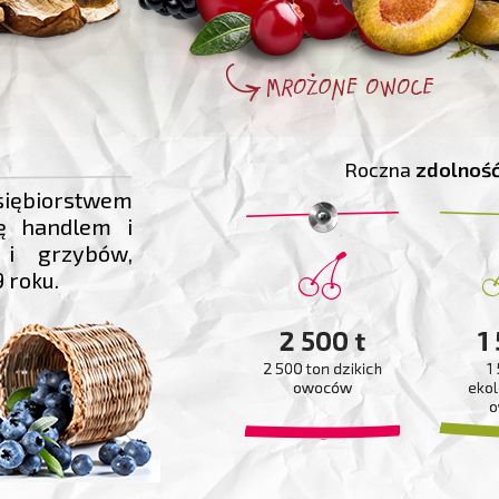
Roczna
zdolność
siębiorstwem
ę handlem i
i grzybów,
 roku.