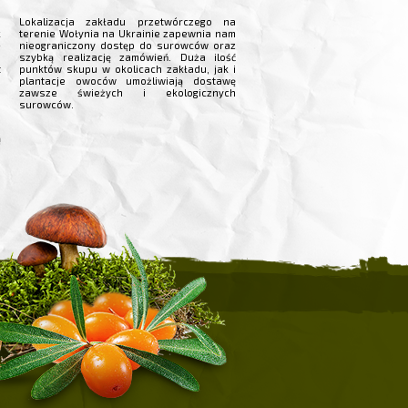
o
Lokalizacja zakładu przetwórczego na
k
terenie Wołynia na Ukrainie zapewnia nam
-
nieograniczony dostęp do surowców oraz
e
szybką realizację zamówień. Duża ilość
t
punktów skupu w okolicach zakładu, jak i
plantacje owoców umożliwiają dostawę
zawsze świeżych i ekologicznych
e
surowców.
m
d
ą
u