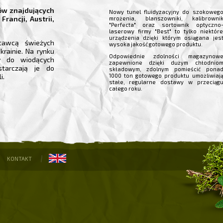
ów znajdujących
Nowy tunel fluidyzacyjny do szokoweg
Francji, Austrii,
mrożenia, blanszowniki, kalibrowni
"Perfecta" oraz sortownik optyczno
laserowy firmy "Best" to tylko niektór
urządzenia dzięki którym osiągana jes
tawcą świeżych
wysoka jakość gotowego produktu.
rainie. Na rynku
Odpowiednie zdolności magazynow
y do wiodących
zapewnione dzięki dużym chłodnio
starczają je do
składowym, zdolnym pomieścić pona
i.
1000 ton gotowego produktu umożliwiaj
stałe, regularne dostawy w przeciąg
całego roku.
KONTAKT